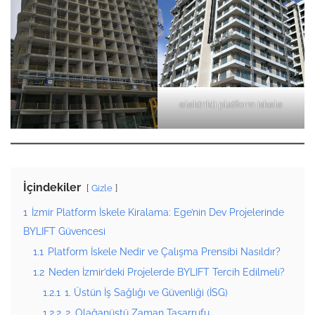
elektrikli platform iskele
İçindekiler
Gizle
1
İzmir Platform İskele Kiralama: Ege’nin Dev Projelerinde
BYLIFT Güvencesi
1.1
Platform İskele Nedir ve Çalışma Prensibi Nasıldır?
1.2
Neden İzmir’deki Projelerde BYLIFT Tercih Edilmeli?
1.2.1
1. Üstün İş Sağlığı ve Güvenliği (İSG)
1.2.2
2. Olağanüstü Zaman Tasarrufu