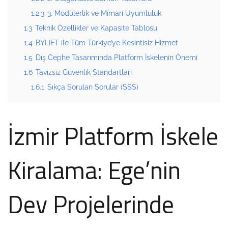
1.2.3
3. Modülerlik ve Mimari Uyumluluk
1.3
Teknik Özellikler ve Kapasite Tablosu
1.4
BYLIFT ile Tüm Türkiye’ye Kesintisiz Hizmet
1.5
Dış Cephe Tasarımında Platform İskelenin Önemi
1.6
Tavizsiz Güvenlik Standartları
1.6.1
Sıkça Sorulan Sorular (SSS)
İzmir Platform İskele
Kiralama: Ege’nin
Dev Projelerinde