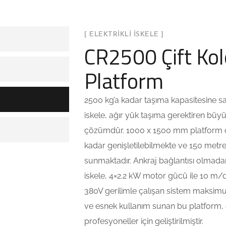
[ ELEKTRİKLİ İSKELE ]
CR2500 Çift Kol
Platform
2500 kg’a kadar taşıma kapasitesine sa
iskele, ağır yük taşıma gerektiren büyük 
çözümdür. 1000 x 1500 mm platform ö
kadar genişletilebilmekte ve 150 metre
sunmaktadır. Ankraj bağlantısı olmad
iskele, 4×2.2 kW motor gücü ile 10 m/dk h
380V gerilimle çalışan sistem maksim
ve esnek kullanım sunan bu platform, g
profesyoneller için geliştirilmiştir.