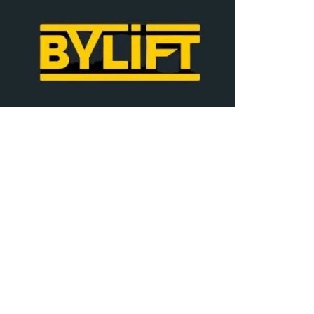
ANASAYFA
H
CR 2